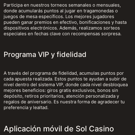
Participa en nuestros torneos semanales o mensuales,
donde acumularás puntos al jugar en tragamonedas o
juegos de mesa específicos. Los mejores jugadores
pueden ganar premios en efectivo, bonificaciones y hasta
dispositivos electrónicos. Además, realizamos sorteos
especiales en fechas clave con recompensas sorpresa.
Programa VIP y fidelidad
A través del programa de fidelidad, acumulas puntos por
cada apuesta realizada. Estos puntos te ayudan a subir de
nivel dentro del sistema VIP, donde cada nivel desbloquea
mejores beneficios: giros gratis exclusivos, bonos sin
depósito, retiros prioritarios, atención personalizada y
regalos de aniversario. Es nuestra forma de agradecer tu
preferencia y lealtad.
Aplicación móvil de Sol Casino