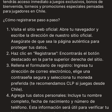
tendrás acceso inmediato a juegos exclusivos, bonos de
bienvenida, torneos y promociones especiales pensadas
para jugadores en Chile.
¿Cómo registrarse paso a paso?
Visita el sitio web oficial: Abre tu navegador y
escribe la dirección de nuestro sitio oficial.
Asegúrate de que sea la página auténtica para
proteger tus datos.
Haz clic en “Registrarse”: Encontrarás el botón
destacado en la parte superior derecha del sitio.
Rellena el formulario de registro: Ingresa tu
dirección de correo electrónico, elige una
contraseña segura y selecciona tu moneda
preferida (te recomendamos CLP si juegas desde
Chile).
Agrega tus datos personales: Incluye tu nombre
completo, fecha de nacimiento y número de
teléfono. Esta información será útil para verificar tu