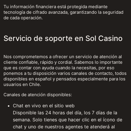
Tu información financiera está protegida mediante
tecnología de cifrado avanzada, garantizando la seguridad
de cada operación.
Servicio de soporte en Sol Casino
Nos comprometemos a ofrecer un servicio de atención al
cliente confiable, rápido y cordial. Sabemos lo importante
que es contar con ayuda cuando la necesitas, por eso
ponemos a tu disposición varios canales de contacto, todos
disponibles en español y pensados especialmente para los
usuarios en Chile.
Canales de atención disponibles:
Chat en vivo en el sitio web
Disponible las 24 horas del día, los 7 días de la
semana. Solo tienes que hacer clic en el ícono de
chat y uno de nuestros agentes te atenderá al