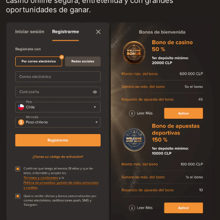
casino online segura, entretenida y con grandes
oportunidades de ganar.